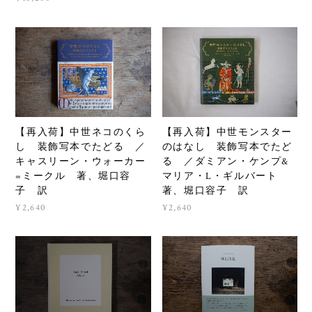
【再入荷】中世ネコのくら
【再入荷】中世モンスター
し 装飾写本でたどる ／
のはなし 装飾写本でたど
キャスリーン・ウォーカー
る ／ダミアン・ケンプ&
=ミークル 著、堀口容
マリア・L・ギルバート
子 訳
著、堀口容子 訳
¥2,640
¥2,640