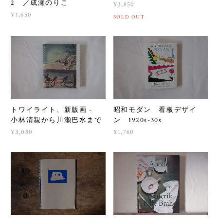
2 ／成瀬のりこ
¥3,850
¥1,650
SOLD OUT
トワイライト、新版画 -
昭和モダン 看板デザイ
小林清親から川瀬巴水まで
ン 1920s-30s
¥3,080
¥1,760