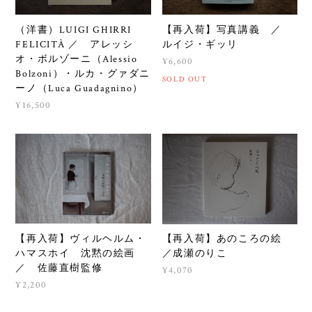
（洋書）LUIGI GHIRRI
【再入荷】写真講義 ／
FELICITÀ ／ アレッシ
ルイジ・ギッリ
オ・ボルゾーニ（Alessio
¥6,600
Bolzoni）・ルカ・グァダニ
SOLD OUT
ーノ（Luca Guadagnino）
¥16,500
【再入荷】ヴィルヘルム・
【再入荷】あのころの絵
ハマスホイ 沈黙の絵画
／成瀬のりこ
／ 佐藤直樹監修
¥4,070
¥2,200