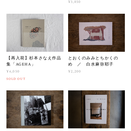
¥3,850
【再入荷】杉本さなえ作品
とおくのみみとちかくの
集「AGEHA」
め ／ 白水麻弥耶子
¥6,050
¥2,200
SOLD OUT