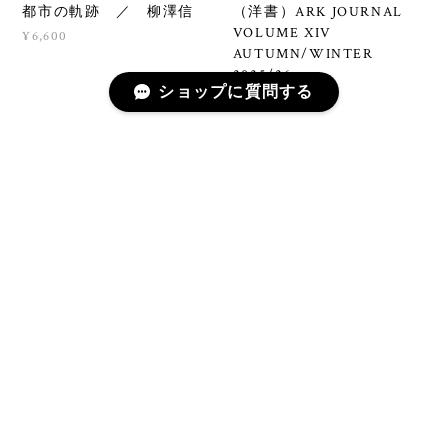
都市の軌跡 ／ 柳澤信
（洋書）ARK JOURNAL
VOLUME XIV
¥6,600
AUTUMN/WINTER
2025/26
ショップに質問する
¥7,150
【再入荷】まさかさかさ
『夜の木』 第十三刷
ま 動物回文集 ／ 岩津
／ タラブックス
ちひろ・文 長新太・絵
¥4,400
¥1,100