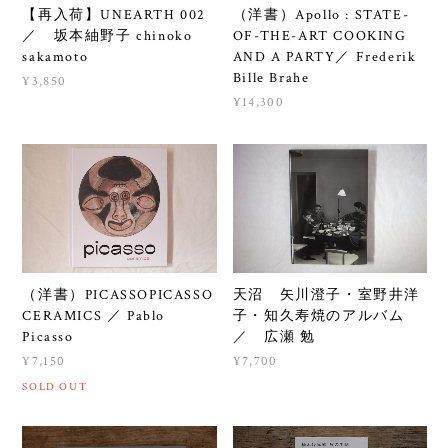
【再入荷】UNEARTH 002
（洋書）Apollo : STATE-
／ 坂本紬野子 chinoko
OF-THE-ART COOKING
sakamoto
AND A PARTY／ Frederik
Bille Brahe
¥3,850
¥14,300
（洋書）PICASSOPICASSO
天沼 矢川澄子・室野井洋
CERAMICS ／ Pablo
子・知久寿焼のアルバム
Picasso
／ 広瀬 勉
¥7,150
¥7,700
SOLD OUT