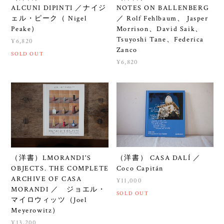
ALCUNI DIPINTI ／ナイジ
NOTES ON BALLENBERG
ェル・ピーク（ Nigel
／ Rolf Fehlbaum、 Jasper
Peake）
Morrison、David Saik、
Tsuyoshi Tane、Federica
¥6,820
Zanco
SOLD OUT
¥6,820
（洋書） CASA DALÍ ／
（洋書）LMORANDI'S
Coco Capitán
OBJECTS. THE COMPLETE
ARCHIVE OF CASA
¥11,000
MORANDI ／ ジョエル・
SOLD OUT
マイロウィッツ（Joel
Meyerowitz）
¥13,200