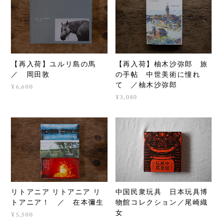
【再入荷】ユルリ島の馬
【再入荷】柚木沙弥郎 旅
／ 岡田敦
の手帖 中世美術に憧れ
て ／柚木沙弥郎
¥6,600
¥3,080
リトアニア リトアニア リ
中国民衆玩具 日本玩具博
トアニア！ ／ 在本彌生
物館コレクション／尾崎織
女
¥5,500