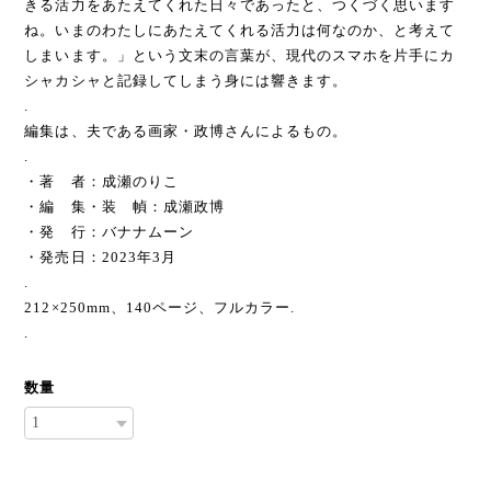
きる活力をあたえてくれた日々であったと、つくづく思います
ね。いまのわたしにあたえてくれる活力は何なのか、と考えて
しまいます。」という文末の言葉が、現代のスマホを片手にカ
シャカシャと記録してしまう身には響きます。
.
編集は、夫である画家・政博さんによるもの。
.
・著 者：成瀬のりこ
・編 集・装 幀：成瀬政博
・発 行：バナナムーン
・発売日：2023年3月
.
212×250mm、140ページ、フルカラー.
.
数量