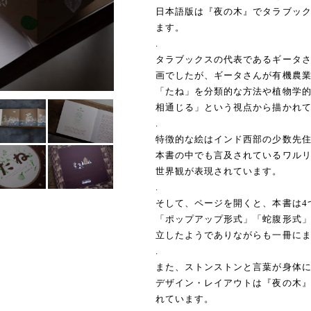
日本語版は『夜の木』でタラブッ
ます。
.
タラブックスの代表であるギータさ
画でしたが、ギータさんが有機農
「たね」を分類的な方法や植物学
相通じる」という視点から描かれ
.
特徴的な絵はインド西部の少数先
本書の中でも言及されているワル
世界観が表現されています。
.
そして、ページを開くと、本書は4
「ポップアップ形式」「蛇腹形式
立したようでありながらも一冊に
.
また、ストンストンと言葉が身体
デザイン・レイアウトは『夜の木
れています。