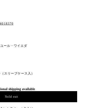
。
/84018370
マユール・ワイエダ
バー（スリーブケース入）
ional shipping available
Sold out