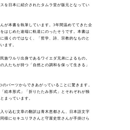
クスを日本に紹介されたタムラ堂が版元となってい
んが本書を執筆しています。3年間温めててきた企
業をはじめた途端に軌道にのったそうです。本書は
的に描くのではなく、「哲学、詩、宗教的なものと
ています。
住民族ワルリ出身であるワイエダ兄弟によるもの。
リの人たちが持つ「自然との調和を保って生きる」
つのパーツからできあがっていることに驚きます。
」「絵本形式」「折りたたみ形式」とそれぞれが独
まとまっています。
に入り込む文章の翻訳は青木恵都さん、日本語文字
』同様にセキユリヲさんと守屋史世さんが手掛けら