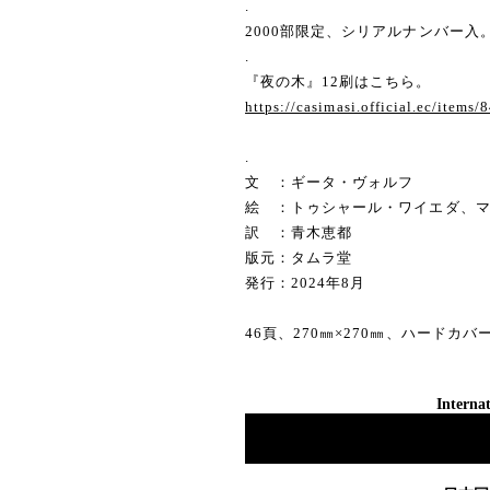
.
2000部限定、シリアルナンバー入
.
『夜の木』12刷はこちら。
https://casimasi.official.ec/items
.
文 ：ギータ・ヴォルフ
絵 ：トゥシャール・ワイエダ、
訳 ：青木恵都
版元：タムラ堂
発行：2024年8月
46頁、270㎜×270㎜、ハードカ
Internat