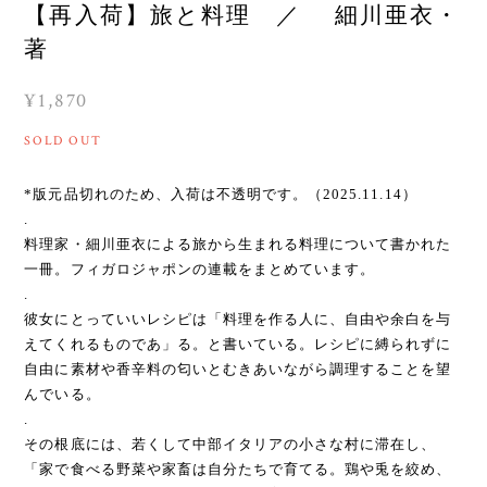
【再入荷】旅と料理 ／ 細川亜衣・
著
¥1,870
SOLD OUT
*版元品切れのため、入荷は不透明です。（2025.11.14）
.
料理家・細川亜衣による旅から生まれる料理について書かれた
一冊。フィガロジャポンの連載をまとめています。
.
彼女にとっていいレシピは「料理を作る人に、自由や余白を与
えてくれるものであ」る。と書いている。レシピに縛られずに
自由に素材や香辛料の匂いとむきあいながら調理することを望
んでいる。
.
その根底には、若くして中部イタリアの小さな村に滞在し、
「家で食べる野菜や家畜は自分たちで育てる。鶏や兎を絞め、