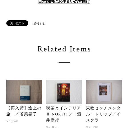
日本国内にお住まいの方向け
通報する
Related Items
【再入荷】途上の
喫茶とインテリア
東欧センチメンタ
旅 ／若菜晃子
Ⅱ NORTH ／ 酒
ル・トリップ／イ
井康行
スクラ
¥1,760
¥2,090
¥2,090