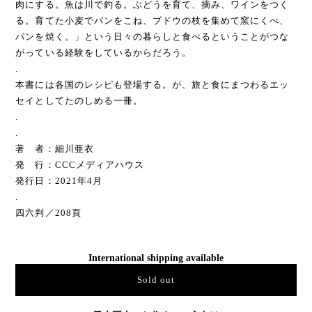
肉にする。魚は川で釣る。ぶどうを育て、摘み、ワインをつく
る。育てた小麦でパンをこね、ブドウの枝を集めて窯にくべ、
パンを焼く。」という日々の暮らしと食べるということがつな
がっている経験をしているからだろう。
.
本書には各国のレシピも登場する。が、旅と食にまつわるエッ
セイとしてたのしめる一冊。
.
.
著 者：細川亜衣
発 行：CCCメディアハウス
発行日：2021年4月
.
四六判／208頁
International shipping available
Sold out