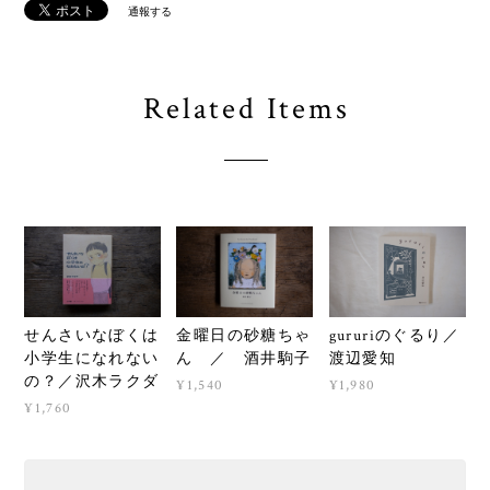
通報する
Related Items
せんさいなぼくは
金曜日の砂糖ちゃ
gururiのぐるり／
小学生になれない
ん ／ 酒井駒子
渡辺愛知
の？／沢木ラクダ
¥1,540
¥1,980
¥1,760