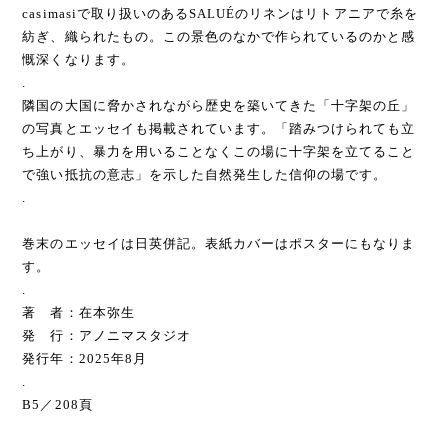
casimasiで取り扱いのあるSALUÉのリネンはリトアニアで糸を
紡ぎ、織られたもの。この景色のなかで作られているのかと感
慨深くなります。
.
隣国の大国に脅かされながら歴史を築いてきた「十字架の丘」
の写真とエッセイも掲載されています。「踏みつけられても立
ち上がり、暴力を用いることなくこの場に十字架を立てること
で強い抵抗の意志」を示した自然発生した信仰の場です。
.
巻末のエッセイは日英併記。表紙カバーはポスターにもなりま
す。
.
著 者：在本弥生
発 行：アノニマスタジオ
発行年：2025年8月
.
B5／208頁