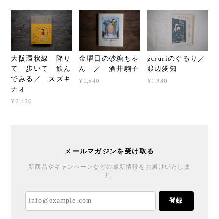
大阪環状線 降り
金曜日の砂糖ちゃ
gururiのぐるり／
て 歩いて 飲ん
ん ／ 酒井駒子
渡辺愛知
でみる／ スズキ
¥1,540
¥1,980
ナオ
¥2,420
メールマガジンを受け取る
新商品やキャンペーンなどの最新情報をお届けいたしま
す。
登録