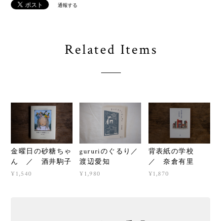
通報する
Related Items
金曜日の砂糖ちゃ
gururiのぐるり／
背表紙の学校
ん ／ 酒井駒子
渡辺愛知
／ 奈倉有里
¥1,540
¥1,980
¥1,870