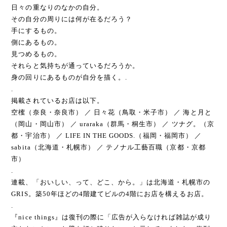
日々の重なりのなかの自分。
その自分の周りには何が在るだろう？
手にするもの。
側にあるもの。
見つめるもの。
それらと気持ちが通っているだろうか。
身の回りにあるものが自分を描く。.
.
掲載されているお店は以下。
空櫁（奈良・奈良市） ／ 日々花（鳥取・米子市） ／ 海と月と
（岡山・岡山市） ／ uraraka（群馬・桐生市） ／ ツナグ。（京
都・宇治市） ／ LIFE IN THE GOODS.（福岡・福岡市） ／
sabita（北海道・札幌市） ／ テノナル工藝百職（京都・京都
市）
.
連載、「おいしい、って、どこ、から。」は北海道・札幌市の
GRIS。築50年ほどの4階建てビルの4階にお店を構えるお店。
.
『nice things』は復刊の際に「広告が入らなければ雑誌が成り