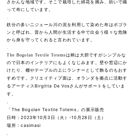
さかんな地域です。そこで栽培した綿花を摘み、紡いで織
って布にしています。
.
鉄分の多いニジェール川の泥を利用して染めた布はボゴラ
ンと呼ばれ、昔から人間が生活する中で出会う様々な危険
から身を守ってくれると言われています。
.
The Bogolan Textile Totems
は柄は大胆ですがシンプルな
ので日本のインテリアにもよくなじみます。壁や窓辺にか
けたり、棚やテーブルの上にランナーとして飾るのもおす
クリエイティブ面は、
オランダを拠点に活動す
すめです。
るアーティス
Birgitta De Vosさんがサポートをしていま
す。
.
「The Bogolan Textile Totems」の展示販売
日時：2023年10月3日（火）-10月28日（土）
場所：casimasi
.