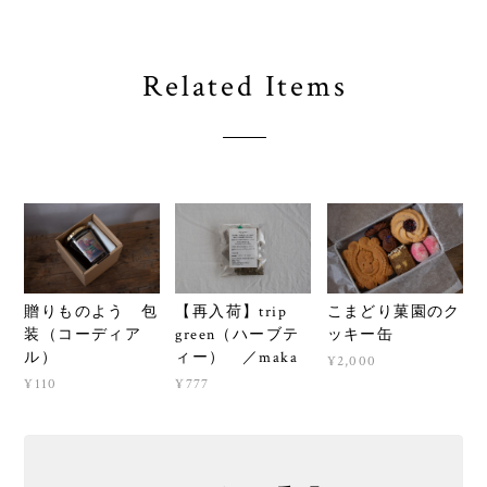
Related Items
贈りものよう 包
【再入荷】trip
こまどり菓園のク
装（コーディア
green（ハーブテ
ッキー缶
ル）
ィー） ／maka
¥2,000
¥110
¥777