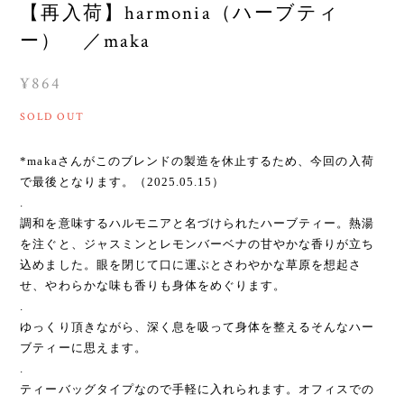
【再入荷】harmonia（ハーブティ
ー） ／maka
¥864
SOLD OUT
*makaさんがこのブレンドの製造を休止するため、今回の入荷
で最後となります。（2025.05.15）
.
調和を意味するハルモニアと名づけられたハーブティー。熱湯
を注ぐと、ジャスミンとレモンバーベナの甘やかな香りが立ち
込めました。眼を閉じて口に運ぶとさわやかな草原を想起さ
せ、やわらかな味も香りも身体をめぐります。
.
ゆっくり頂きながら、深く息を吸って身体を整えるそんなハー
ブティーに思えます。
.
ティーバッグタイプなので手軽に入れられます。オフィスでの