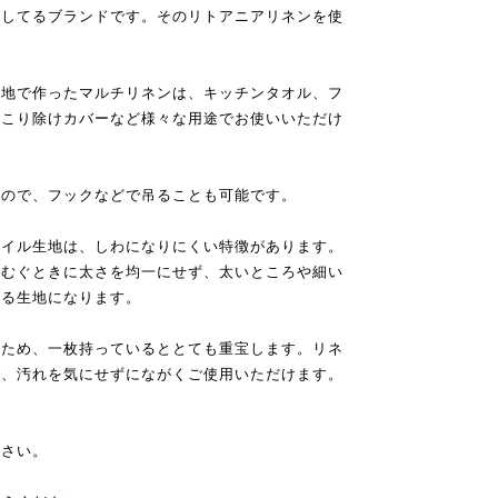
開してるブランドです。そのリトアニアリネンを使
生地で作ったマルチリネンは、キッチンタオル、フ
ほこり除けカバーなど様々な用途でお使いいただけ
るので、フックなどで吊ることも可能です。
ツイル生地は、しわになりにくい特徴があります。
つむぐときに太さを均一にせず、太いところや細い
ある生地になります。
るため、一枚持っているととても重宝します。リネ
で、汚れを気にせずにながくご使用いただけます。
ださい。
。