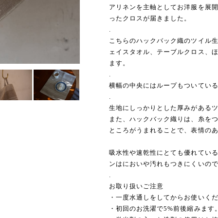
アリネンを主軸としてお洋服を展
ったクロスが届きました。
.
こちらのハックバック織のツイル
ェイスタオル、テーブルクロス、
ます。
.
横幅の中央にはループもついてい
.
生地にしっかりとした厚みがある
また、ハックバック織りは、糸を
ところがうまれることで、表情の
吸水性や速乾性にとても優れてい
ンはにおいや汚れもつきにくいの
.
お取り扱いご注意
・一度水通しをしてからお使いく
・初回のお洗濯で5%前後縮みます