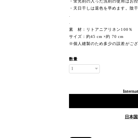
・蛍光剤の入った洗剤の使用はお
・天日干しは退色を早めます。陰
.
.
素 材：リトアニアリネン100％
サイズ：約45 cm ×約 70 cm
※個人縫製のため多少の誤差がご
数量
Internat
日本国