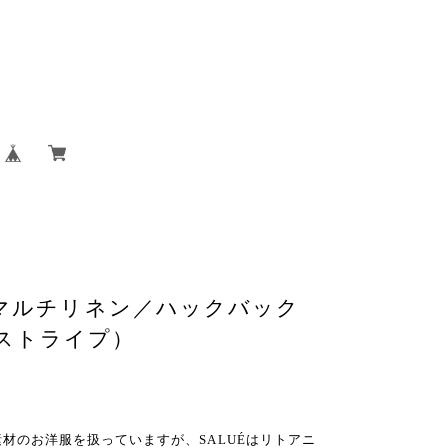
 マルチリネン／ハックバック
ストライプ）
トン素材のお洋服を扱っていますが、SALUÉはリトアニ