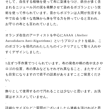
そして、自生する植物を使って布に染液をつけ、鉄分が多く含
まれるニジェール川の泥を発酵させて染めるボゴランという技
術を使って作られています。昔からボゴランは人間が生活する
中で出会う様々な危険から身を守る力を持っていると言われ、
お守りの布とも言われていました。
.
オランダ在住のアーティストを中心にAAAA（Atelier
Autodidacts Anti-Algorithms）というプロジェクトを組み、こ
のボゴランを現代のわたしたちのインテリアとして取り入れや
すくデザインしました。
.
1点ずつ手作業でつくられています。布の発色や柄の色や太さや
ロゴの位置、布の厚みなどもそれぞれ異なること、またサイズ
も目安になりますので若干の誤差がありますことご留意くださ
い。
.
飾りとして使用するので汚れることは少ないと思います。お洗
濯はオススメしていません。
.
詳細なサイズなどご質問がございましたら連絡を頂ければと思