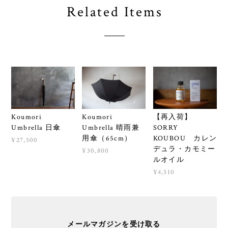
Related Items
Koumori
Koumori
【再入荷】
Umbrella 日傘
Umbrella 晴雨兼
SORRY
用傘（65cm）
KOUBOU カレン
¥27,500
デュラ・カモミー
¥30,800
ルオイル
¥4,510
メールマガジンを受け取る