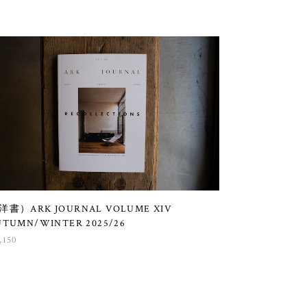
洋書）ARK JOURNAL VOLUME XIV
UTUMN/WINTER 2025/26
,150