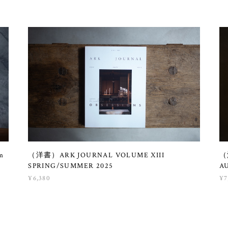
om
（洋書）ARK JOURNAL VOLUME XIII
（
SPRING/SUMMER 2025
A
¥6,380
¥7