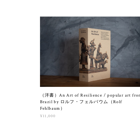
（洋書）An Art of Resilience / popular art fr
Brazil by ロルフ・フェルバウム（Rolf
Fehlbaum）
¥11,000