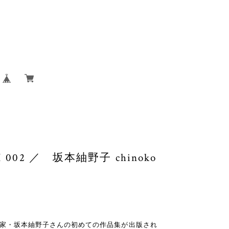
002 ／ 坂本紬野子 chinoko
い彫刻家・坂本紬野子さんの初めての作品集が出版され