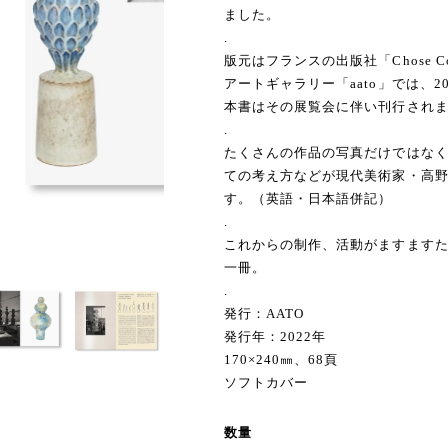
ました。
.
版元はフランスの出版社「Chose 
アートギャラリー「aato」では、
本書はその展覧会に伴い刊行され
.
たくさんの作品の写真だけではな
ての考え方などが現代美術家・高
す。（英語・日本語併記）
.
これからの制作、活動がますます
一冊。
.
発行：AATO
発行年：2022年
170×240㎜、68頁
ソフトカバー
数量