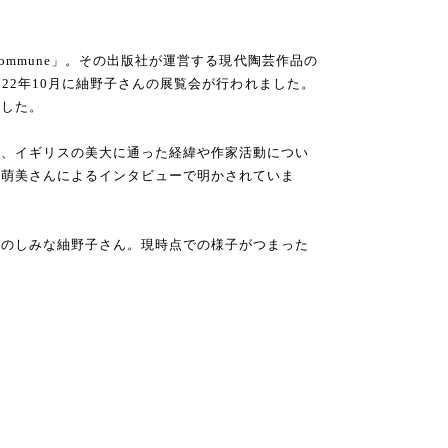
Commune」。その出版社が運営する現代陶芸作品の
2022年10月に紬野子さんの展覧会が行われました。
ました。
く、イギリスの美大に通った経緯や作家活動につい
野萌美さんによるインタビューで明かされていま
たのしみな紬野子さん。現時点での様子がつまった