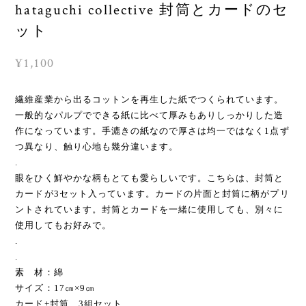
hataguchi collective 封筒とカードのセ
ット
¥1,100
繊維産業から出るコットンを再生した紙でつくられています。
一般的なパルプでできる紙に比べて厚みもありしっかりした造
作になっています。手漉きの紙なので厚さは均一ではなく1点ず
つ異なり、触り心地も幾分違います。
.
眼をひく鮮やかな柄もとても愛らしいです。こちらは、封筒と
カードが3セット入っています。カードの片面と封筒に柄がプリ
ントされています。封筒とカードを一緒に使用しても、別々に
使用してもお好みで。
.
.
素 材：綿
サイズ：17㎝×9㎝
カード+封筒 3組セット