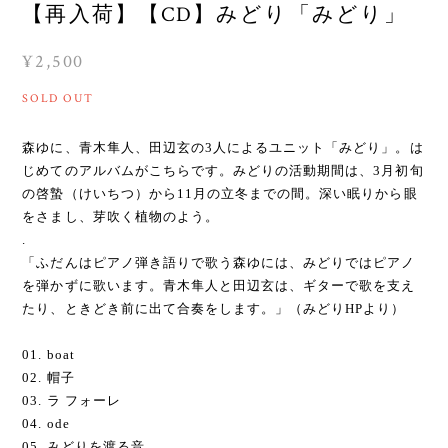
【再入荷】【CD】みどり「みどり」
¥2,500
SOLD OUT
森ゆに、青木隼人、田辺玄の3人によるユニット「みどり」。は
じめてのアルバムがこちらです。みどりの活動期間は、3月初旬
の啓蟄（けいちつ）から11月の立冬までの間。深い眠りから眼
をさまし、芽吹く植物のよう。
.
「ふだんはピアノ弾き語りで歌う森ゆには、みどりではピアノ
を弾かずに歌います。青木隼人と田辺玄は、ギターで歌を支え
たり、ときどき前に出て合奏をします。」（みどりHPより）
01. boat
02. 帽子
03. ラ フォーレ
04. ode
05. みどりを渡る音