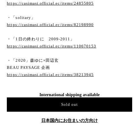
https://casimasi.official.ec/items/24855805
・「solitary」
https://casimasi.official.ec/items/82198990
・「1日の終わりに 2009-2011」
https://casimasi.official.ec/items/110670153
・「2020」森ゆに×田辺玄
BEAU PAYSAGE 企画
https://casimasi.official.ec/items/38213945
International shipping available
Sold out
日本国内にお住まいの方向け