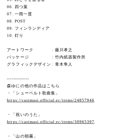
06. 四つ葉
07. 一雨一度
08. POST
09. フィンランディア
10. 灯り
アートワーク : 藤川孝之
パッケージ : 竹内紙器製作所
グラフィックデザイン : 青木隼人
--------------
森ゆにの他の作品はこちら
・「シューベルト歌曲集」
https://casimasi.official.ec/items/24857946
・「祝いのうた」
https://casimasi.official.ec/items/30965397
・「山の朝霧」