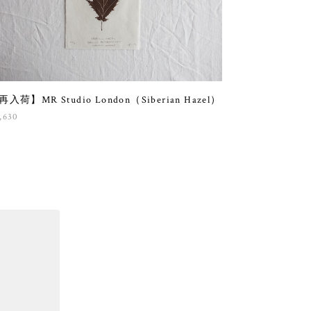
再入荷】MR Studio London（Siberian Hazel）
,630