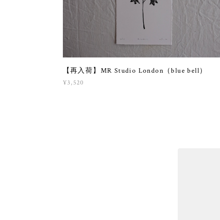
【再入荷】MR Studio London（blue bell）
¥3,520