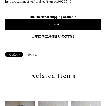
https://casimasi.official.ec/items/20020549
International shipping available
Sold out
日本国内にお住まいの方向け
通報する
Related Items