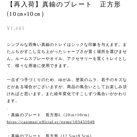
【再入荷】真鍮のプレート 正方形
(10㎝×10㎝）
¥1,485
シンプルな四角い真鍮のトレイはシックな印象を与えます。ま
たふちがすこし立ち上がったシャープさが置く場所を選びませ
ん。ルームスプレーやオイル、アクセサリーを置くトレイとし
て、様々な用途に使用できます。
.
一点ずつ手づくりのため、ゆがみ、塗装のムラ、若干のキズな
どがある場合がございますが、商品の風合いとしてお楽しみ頂
ければと思います。また経年変化ですこしずつ風合いがかわり
ます。
.
・真鍮のプレート 長方形L（20㎝×10cm）
https://casimasi.official.ec/items/103431049
・真鍮のプレート 長方形（12.5㎝×9.5cm）